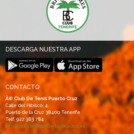
DESCARGA NUESTRA APP
CONTACTO
Â© Club De Tenis Puerto Cruz
Calle del Hibisco, 4.
Puerto de la Cruz 38400 Tenerife
Telf. 922 383 784
info@clubdetenispuertodelacruz.es