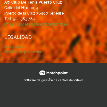
Â© Club De Tenis Puerto Cruz
Calle del Hibisco, 4.
Puerto de la Cruz 38400 Tenerife
Telf. 922 383 784
info@clubdetenispuertodelacruz.es
LEGALIDAD
Aviso legal
Política de privacidad
Software de gestiÃ³n de centros deportivos
Las cookies de este sitio web se usan para personalizar el
contenido y los anuncios, ofrecer funciones de redes sociales
y analizar el tráfico. Además, compartimos información sobre
el uso que haga del sitio web con nuestros partners de redes