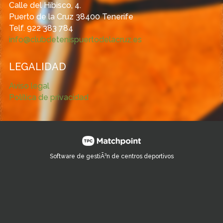
Calle del Hibisco, 4.
Puerto de la Cruz 38400 Tenerife
Telf. 922 383 784
info@clubdetenispuertodelacruz.es
LEGALIDAD
Aviso legal
Política de privacidad
Software de gestiÃ³n de centros deportivos
Las cookies de este sitio web se usan para personalizar el
contenido y los anuncios, ofrecer funciones de redes sociales
y analizar el tráfico. Además, compartimos información sobre
el uso que haga del sitio web con nuestros partners de redes
sociales, publicidad y análisis web, quienes pueden